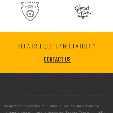
GET A FREE QUOTE / NEED A HELP ?
CONTACT US
SOBRE NÓS
No mercado de eventos há 35 anos, a Som da Ilha é referência
nacional e atua em diversos segmentos do setor. Com um portfólio