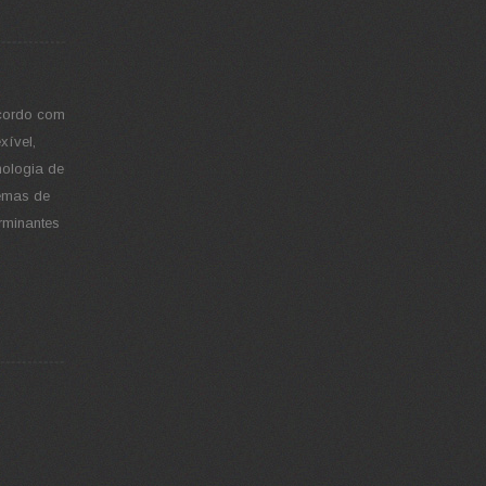
 acordo com
xível,
nologia de
temas de
erminantes