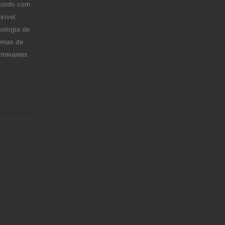
 acordo com
xível,
nologia de
temas de
erminantes