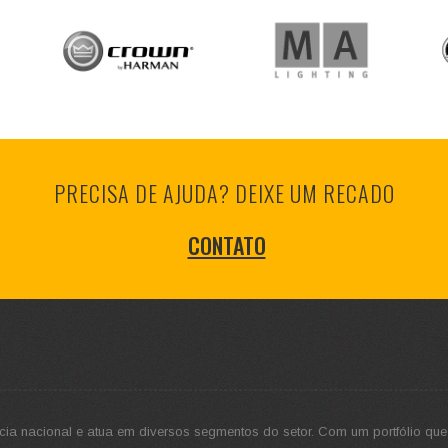
PRECISA DE AJUDA? DEIXE UM RECADO
CONTATO
cia nacional e atua em diversos segmentos do setor. Com um portfólio que