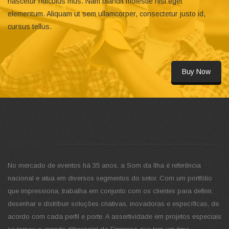
nascetur ridiculus mus. Nam blandit molestie nisl eget
elementum. Aliquam ut sem ullamcorper, consectetur justo id,
cursus tellus.
Buy Now
SOBRE NÓS
No mercado de eventos há 35 anos, a Som da Ilha é referência
nacional e atua em diversos segmentos do setor. Com um portfólio
que impressiona, trabalha em conjunto com os clientes para definir,
desenhar e distribuir soluções criativas, inovadoras e específicas, de
acordo com cada perfil e porte. A assertividade em projetos especiais