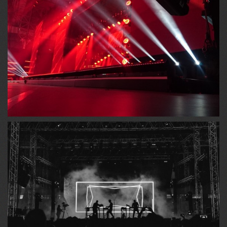
SISTEMAS DE ILUMINAÇÃO
Para Shows, Teatros, Convenções, Bailes, Iluminação de
Arena e Rua....
TELÕES
Projeção Simples e Simultânea, Data Show, Gravação em
Super VHS....