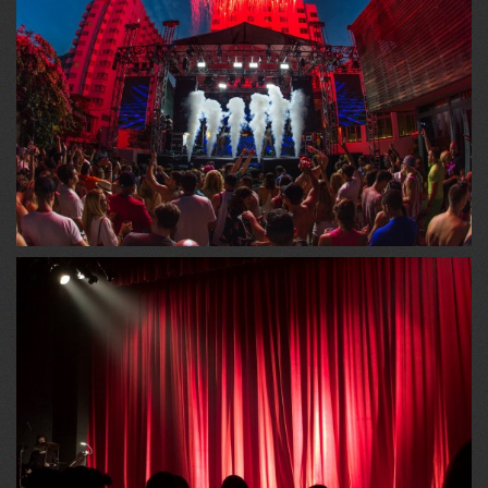
PLATAFORMAS PANTOGRÁFICAS
Em alumínio estrutural, de 1,00 x 2,00 mt, altura: ajustável
de 0,20cm até 1,00mt...
CARRETAS PALCOS
De 10,00 mt e 14,00 mt. Apresentamos a carreta
palco show, que sem dúvidas é um grande ...