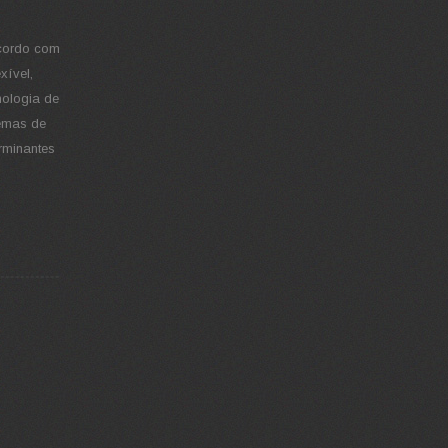
 acordo com
xível,
nologia de
temas de
erminantes