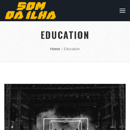
EDUCATION
Home
/
Education
TELÕES
Projeção Simples e Simultânea, Data Show, Gravação em...