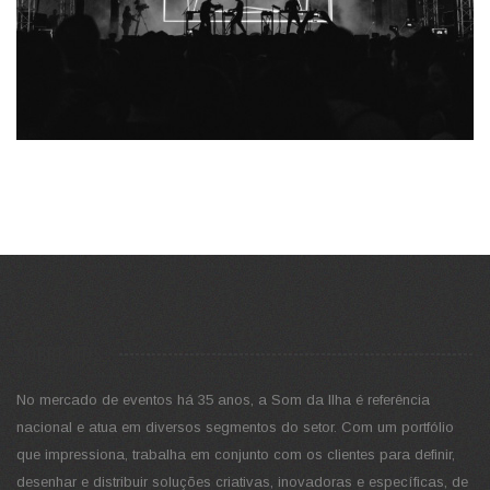
SOBRE NÓS
No mercado de eventos há 35 anos, a Som da Ilha é referência
nacional e atua em diversos segmentos do setor. Com um portfólio
que impressiona, trabalha em conjunto com os clientes para definir,
desenhar e distribuir soluções criativas, inovadoras e específicas, de