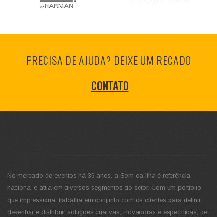
PRECISA DE AJUDA? DEIXE UM RECADO
CONTATO
SOBRE NÓS
No mercado de eventos há 35 anos, a Som da Ilha é referência
nacional e atua em diversos segmentos do setor. Com um portfólio
que impressiona, trabalha em conjunto com os clientes para definir,
desenhar e distribuir soluções criativas, inovadoras e específicas, de